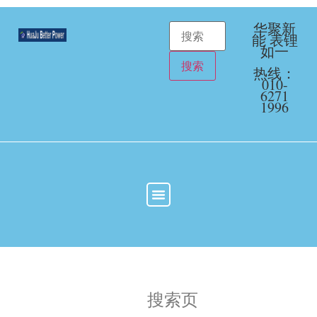
华聚新
能 表锂
如一
热线：
010-
6271
1996
搜索页