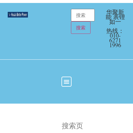
华聚新
能 表锂
如一
热线：
010-
6271
1996
搜索页