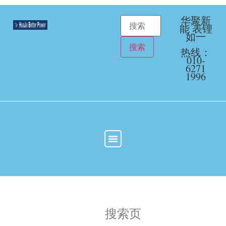
华聚新
能 表锂
如一
热线：
010-
6271
1996
搜索页