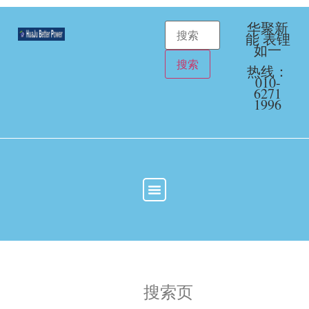
华聚新
能 表锂
如一
热线：
010-
6271
1996
搜索页