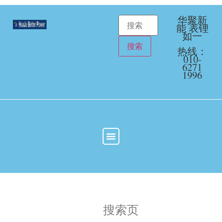
华聚新
能 表锂
如一
热线：
010-
6271
1996
定制应用方案
在线商店
关于华聚
联系华聚
旧版网站内容
锂电池产品
搜索页