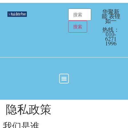
华聚新
能 表锂
如一
热线：
010-
6271
1996
隐私政策
我们是谁