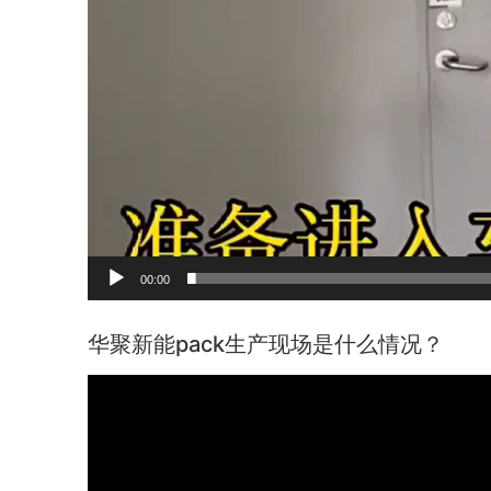
00:00
华聚新能pack生产现场是什么情况？
视
频
播
放