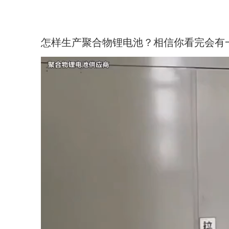
怎样生产聚合物锂电池？相信你看完会有
视
频
播
放
器