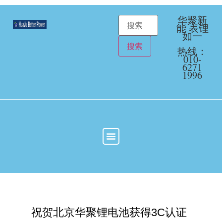
华聚新
能 表锂
如一
热线：
010-
6271
1996
祝贺北京华聚锂电池获得3C认证