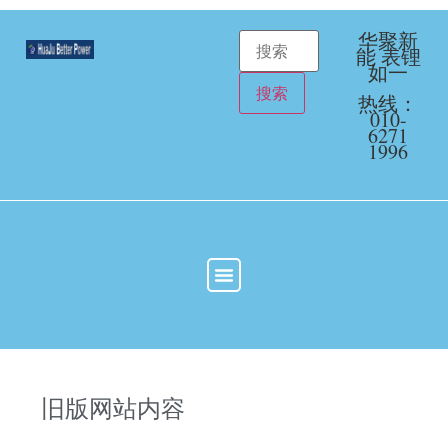
华聚新
能 表锂
如一
热线：
010-
6271
1996
旧版网站内容