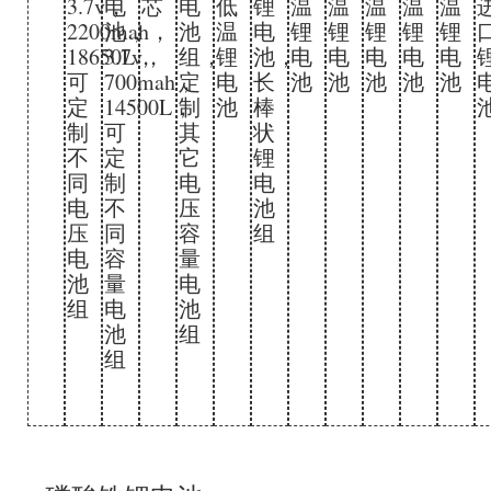
3.7v，
电
芯
电
低
锂
温
温
温
温
温
2200mah，
池，
池
温
电
锂
锂
锂
锂
锂
18650L，
3.7v，
组，
锂
池，
电
电
电
电
电
可
700mah，
定
电
长
池
池
池
池
池
定
14500L，
制
池
棒
制
可
其
状
不
定
它
锂
同
制
电
电
电
不
压
池
压
同
容
组
电
容
量
池
量
电
组
电
池
池
组
组