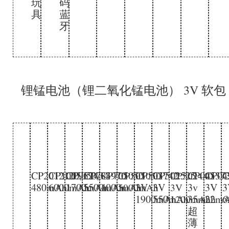
玩
码
具
蓝
牙
锂锰电池（锂二氧化锰电池） 3V 软包
CP2012120,
CP1005050,
CP952434
CP783970
CP705050
CP503742
CP502525
CP04537
CP04
C
CP505050
CP502440
480mAh
6000mAh
1700mAh
5500mAh
4000mAh
3V
3V
3v
3V
3
5000mAh
3V
1900mAh
550mAh
35mah
22m
6
1200mAh
超
薄