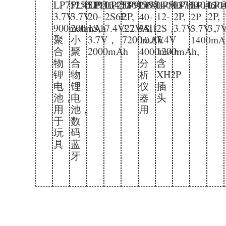
LP752560P,
PL451931,
LP103450-
LP2580156-
LP924771-
LP503760-
LP104046-
LP1
LP804080-
LP10204
3.7V
3.7V
20-
2S6P
2P,
12-
2P,
2P,
40-
2P，
900mah
200mAh
1S,
7.4V22.8AH
3.7V
2S，
3.7V
3.7
3S,
3.7V，
聚
小
3.7V，
7200mAh
7.4V
10.8V
1400mA
合
聚
2000mAh
1200mAh,
4000mAh
物
合
含
分
锂
物
XH2P
析
电
锂
插
仪
池，
电
头
器
用
池，
用
于
数
玩
码
具
蓝
牙