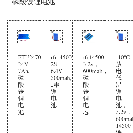
磷酸铁锂电池
FTU2470,
ifr14500-
ifr14500,
-10℃
24V
2S,
3.2v，
放
7Ah,
6.4V
600mah，
电
磷
500mah,
磷
低
酸
2串
酸
温
铁
锂
铁
锂
锂
电
锂
电
电
池
电
池，
池
芯
3.2v，
600m
14500
铁