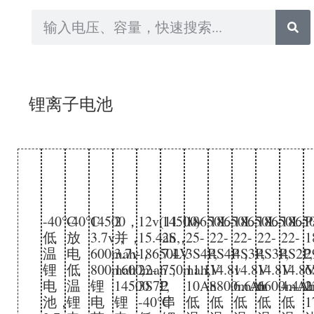
锂离子电池
-40℃
-40℃
14500，
2
12v(11.1v)
14500-
18650L-
18650L-
18650L-
18650L-
1865
P
低
放
3.7v，
并，
15.4ah，
2S,
25-
22-
22-
22-
22-
1
温
电
600mah-
3.7v，
18650L-
7.4V
3S4P,
4S4P，
4S3P,
4S3P,
4S2P,
2
锂
低
800mah，
1600mah，
22-
750mah,
11.1V
14.8v
14.8V
14.8V
14.8
6
电
温
锂
14500
3S7P,
2
10Ah
8800mAh
6.6Ah
6600mAh
4.4A
2
池，
锂
电
锂
-40℃
串
低
低
低
低
低
1