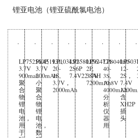
锂亚电池（锂亚硫酰氯电池）
LP752560P,
PL451931,
LP103450-
LP2580156-
LP924771-
LP503
LP804080-
3.7V
3.7V
20-
2S6P
2P,
12-
40-
900mah
200mAh
1S,
7.4V22.8AH
3.7V
2S，
3S,
聚
小
3.7V，
7200mAh
7.4V
10.8V
合
聚
2000mAh
1200m
4000mAh
物
合
含
分
锂
物
XH2P
析
电
锂
插
仪
池，
电
头
器
用
池，
用
于
数