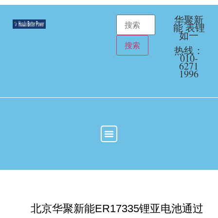
华聚新
能 表锂
如一
热线：
010-
6271
1996
北京华聚新能ER17335锂亚电池通过