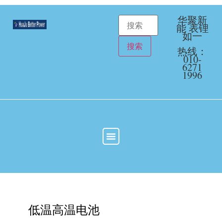
华聚新
能 表锂
如一
热线：
010-
6271
1996
低温高温电池