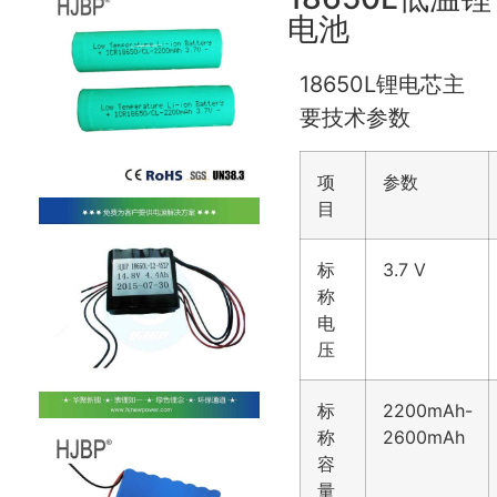
电池
18650L锂电芯主
要技术参数
项
参数
目
标
3.7 V
称
电
压
标
2200mAh-
称
2600mAh
容
量